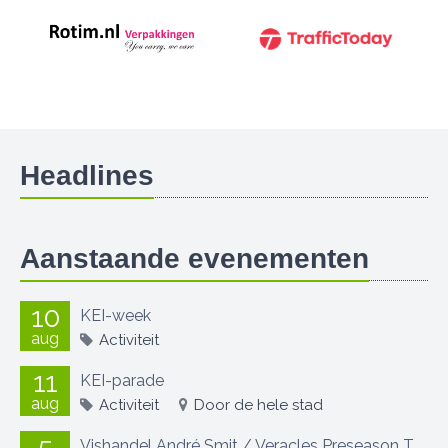
Headlines
Aanstaande evenementen
10
KEI-week
aug
Activiteit
11
KEI-parade
aug
Activiteit
Door de hele stad
5
Vishandel André Smit / Veracles Preseason Toernooi