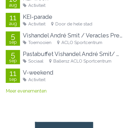
aug
Activiteit
11
KEI-parade
aug
Activiteit
Door de hele stad
5
Vishandel André Smit / Veracles Preseason Toernooi
sep
Toernooien
ACLO Sportcentrum
5
Pastabuffet Vishandel André Smit/ Veracles Preseason Toernooi
sep
Sociaal
Ballersz ACLO Sportcentrum
11
V-weekend
sep
Activiteit
Meer evenementen