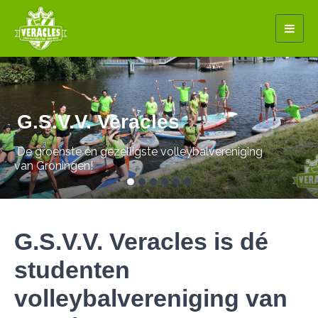
Togg
navig
Previous
Nex
G.S.V.V. Veracles
De groenste en gezelligste volleybalvereniging
van Groningen!
G.S.V.V. Veracles is dé
studenten
volleybalvereniging van