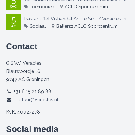
sep
Toernooien
ACLO Sportcentrum
5
Pastabuffet Vishandel André Smit/ Veracles Preseason Toernooi
sep
Sociaal
Ballersz ACLO Sportcentrum
Contact
G.S.V.V. Veracles
Blauwborgje 16
9747 AC Groningen
+31 6 15 21 89 88
bestuur@veracles.nl
KvK: 40023278
Social media