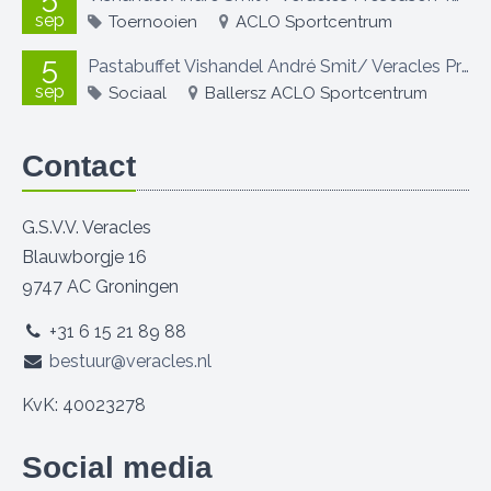
sep
Toernooien
ACLO Sportcentrum
5
Pastabuffet Vishandel André Smit/ Veracles Preseason Toernooi
sep
Sociaal
Ballersz ACLO Sportcentrum
Contact
G.S.V.V. Veracles
Blauwborgje 16
9747 AC Groningen
+31 6 15 21 89 88
bestuur@veracles.nl
KvK: 40023278
Social media