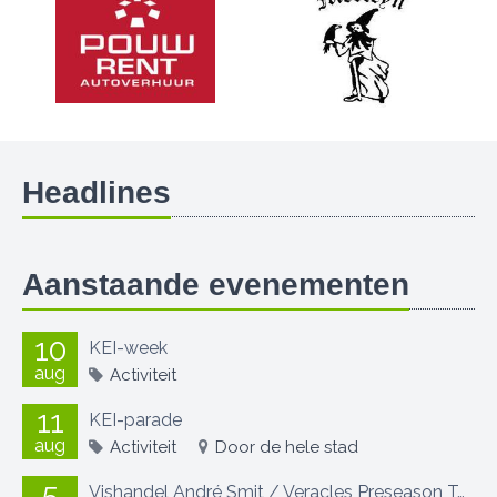
Headlines
Aanstaande evenementen
10
KEI-week
aug
Activiteit
11
KEI-parade
aug
Activiteit
Door de hele stad
5
Vishandel André Smit / Veracles Preseason Toernooi