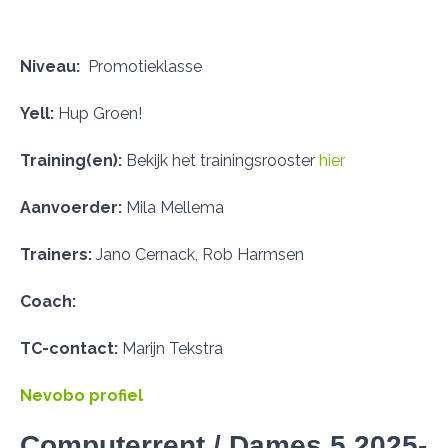
Niveau:
Promotieklasse
Yell:
​​​​​​​Hup Groen!
Training(en):
Bekijk het trainingsrooster
hier
Aanvoerder:
Mila Mellema
Trainers:
Jano Cernack, Rob Harmsen
Coach:
TC-contact:
Marijn Tekstra
Nevobo profiel
Computerrent / Dames 5 2025-