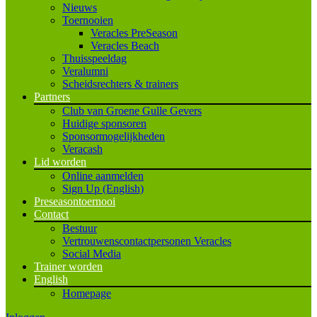
Nieuws
Toernooien
Veracles PreSeason
Veracles Beach
Thuisspeeldag
Veralumni
Scheidsrechters & trainers
Partners
Club van Groene Gulle Gevers
Huidige sponsoren
Sponsormogelijkheden
Veracash
Lid worden
Online aanmelden
Sign Up (English)
Preseasontoernooi
Contact
Bestuur
Vertrouwenscontactpersonen Veracles
Social Media
Trainer worden
English
Homepage