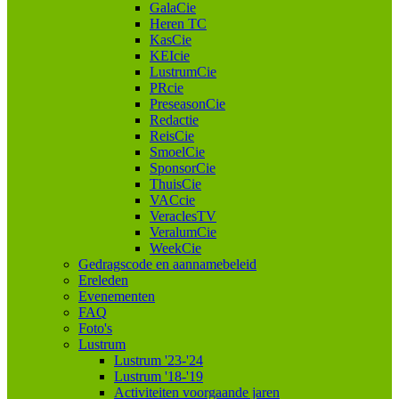
GalaCie
Heren TC
KasCie
KEIcie
LustrumCie
PRcie
PreseasonCie
Redactie
ReisCie
SmoelCie
SponsorCie
ThuisCie
VACcie
VeraclesTV
VeralumCie
WeekCie
Gedragscode en aannamebeleid
Ereleden
Evenementen
FAQ
Foto's
Lustrum
Lustrum '23-'24
Lustrum '18-'19
Activiteiten voorgaande jaren