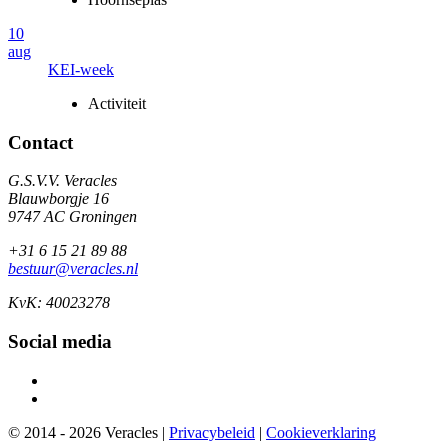
10
aug
KEI-week
Activiteit
Contact
G.S.V.V. Veracles
Blauwborgje 16
9747 AC Groningen
+31 6 15 21 89 88
bestuur@veracles.nl
KvK: 40023278
Social media
© 2014 - 2026 Veracles |
Privacybeleid
|
Cookieverklaring