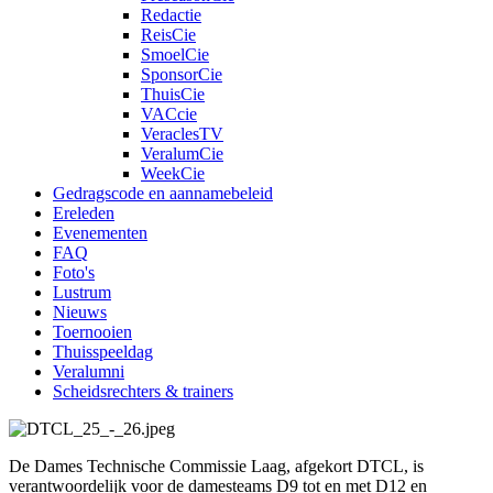
Redactie
ReisCie
SmoelCie
SponsorCie
ThuisCie
VACcie
VeraclesTV
VeralumCie
WeekCie
Gedragscode en aannamebeleid
Ereleden
Evenementen
FAQ
Foto's
Lustrum
Nieuws
Toernooien
Thuisspeeldag
Veralumni
Scheidsrechters & trainers
De Dames Technische Commissie Laag, afgekort DTCL, is
verantwoordelijk voor de damesteams D9 tot en met D12 en