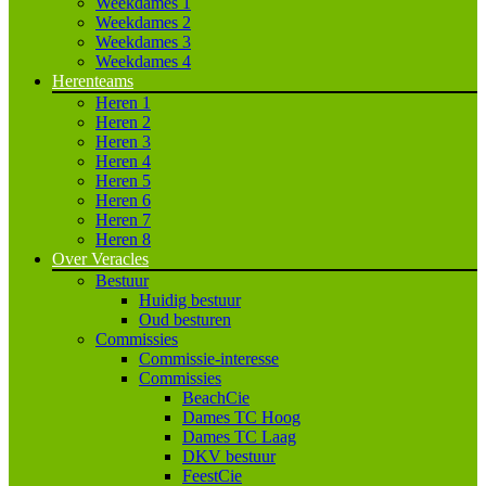
Weekdames 1
Weekdames 2
Weekdames 3
Weekdames 4
Herenteams
Heren 1
Heren 2
Heren 3
Heren 4
Heren 5
Heren 6
Heren 7
Heren 8
Over Veracles
Bestuur
Huidig bestuur
Oud besturen
Commissies
Commissie-interesse
Commissies
BeachCie
Dames TC Hoog
Dames TC Laag
DKV bestuur
FeestCie