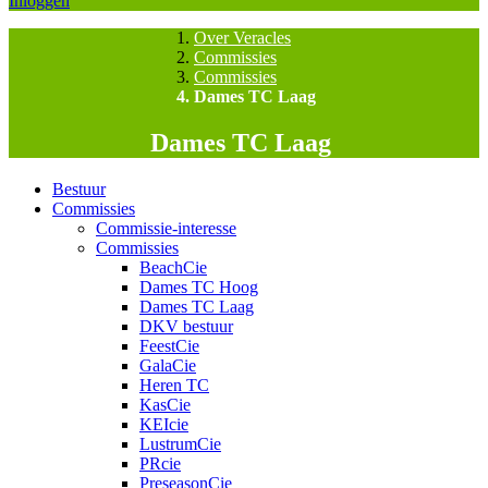
Inloggen
Over Veracles
Commissies
Commissies
Dames TC Laag
Dames TC Laag
Bestuur
Commissies
Commissie-interesse
Commissies
BeachCie
Dames TC Hoog
Dames TC Laag
DKV bestuur
FeestCie
GalaCie
Heren TC
KasCie
KEIcie
LustrumCie
PRcie
PreseasonCie