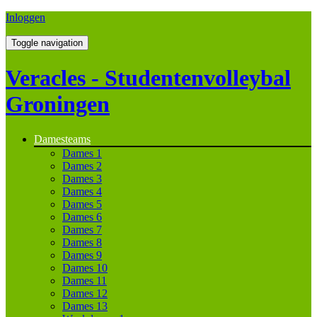
Inloggen
Toggle navigation
Veracles - Studentenvolleybal
Groningen
Damesteams
Dames 1
Dames 2
Dames 3
Dames 4
Dames 5
Dames 6
Dames 7
Dames 8
Dames 9
Dames 10
Dames 11
Dames 12
Dames 13