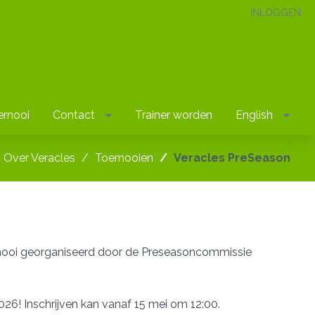
INLOGGEN
ernooi
Contact
Trainer worden
English
Over Veracles
Toernooien
Veracles PreSeason
oernooi georganiseerd door de Preseasoncommissie
026! Inschrijven kan vanaf 15 mei om 12:00.