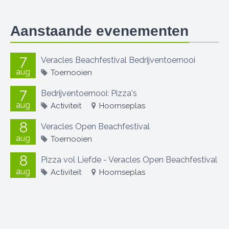
Aanstaande evenementen
7
Veracles Beachfestival Bedrijventoernooi
aug
Toernooien
7
Bedrijventoernooi: Pizza's
aug
Activiteit
Hoornseplas
8
Veracles Open Beachfestival
aug
Toernooien
8
Pizza vol Liefde - Veracles Open Beachfestival
aug
Activiteit
Hoornseplas