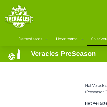
Damesteams
Herenteams
Over Ver
Veracles PreSeason
Het Veracles
(PreseasonCi
Het Veracl