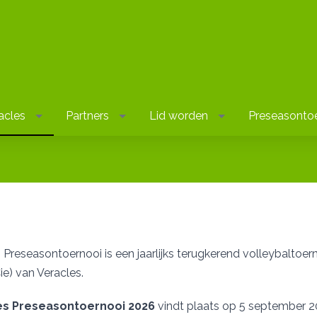
acles
Partners
Lid worden
Preseasonto
 Preseasontoernooi is een jaarlijks terugkerend volleybalt
e) van Veracles.
es Preseasontoernooi 2026
vindt plaats op 5 september 2