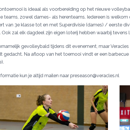
ntoernooi is ideaal als voorbereiding op het nieuwe volleybals
 teams, zowel dames- als herenteams. Iedereen is welkom om
rt van 3e klasse tot en met Superdivisie (dames) / eerste divis
 Ook zal elk dagdeel zijn eigen loterij hebben waarbij tevens l
rnamelijk gevolleybald tijdens dit evenement, maar Veracles zo
t gedacht. Na afloop van het toernooi vindt er een barbecue p
e).
formatie kun je altijd mailen naar preseason@veracles.nl