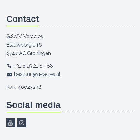
Contact
G.S.V.V. Veracles
Blauwborgje 16
9747 AC Groningen
+31 6 15 21 89 88
bestuur@veracles.nl
KvK: 40023278
Social media