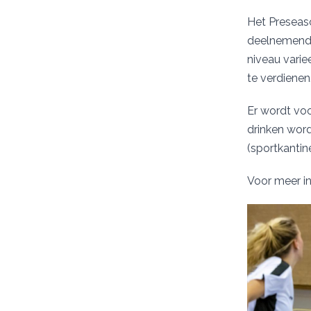
Het Preseaso
deelnemende
niveau variee
te verdienen.
Er wordt voo
drinken word
(sportkantin
Voor meer in