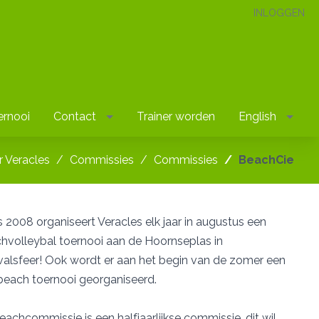
INLOGGEN
ernooi
Contact
Trainer worden
English
 Veracles
Commissies
Commissies
BeachCie
s 2008 organiseert Veracles elk jaar in augustus een
hvolleybal toernooi aan de Hoornseplas in
ivalsfeer! Ook wordt er aan het begin van de zomer een
beach toernooi georganiseerd.
eachcommissie is een halfjaarlijkse commissie, dit wil