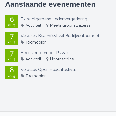
Aanstaande evenementen
6
Extra Algemene Ledenvergadering
aug
Activiteit
Meetingroom Ballersz
7
Veracles Beachfestival Bedrijventoernooi
aug
Toernooien
7
Bedrijventoernooi: Pizza's
aug
Activiteit
Hoornseplas
8
Veracles Open Beachfestival
aug
Toernooien