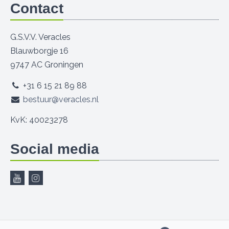
Contact
G.S.V.V. Veracles
Blauwborgje 16
9747 AC Groningen
+31 6 15 21 89 88
bestuur@veracles.nl
KvK: 40023278
Social media