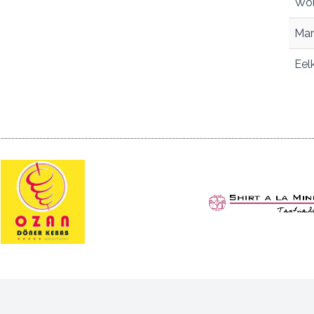
Wol
Mar
Eel