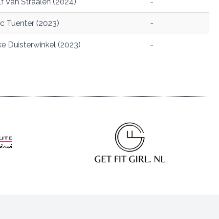
f van Straalen (2024)
-
c Tuenter (2023)
-
ke Duisterwinkel (2023)
-