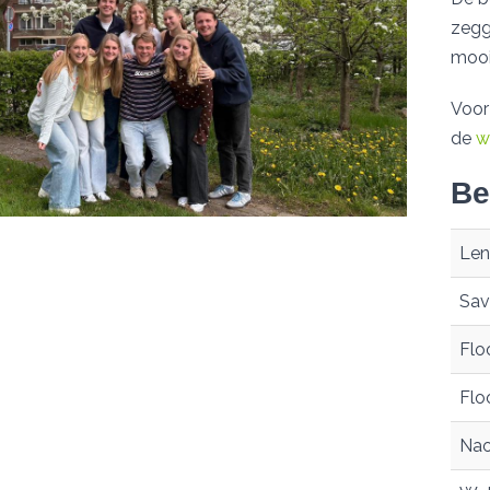
zegg
mooi
Voor
de
w
Be
Len
Savi
Flo
Flo
Nao