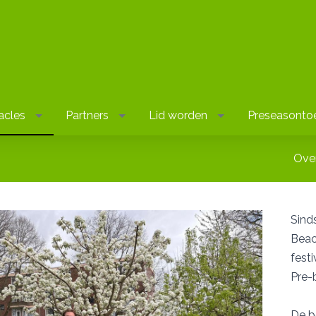
acles
Partners
Lid worden
Preseasonto
Over
Sind
Beac
fest
Pre-
De b